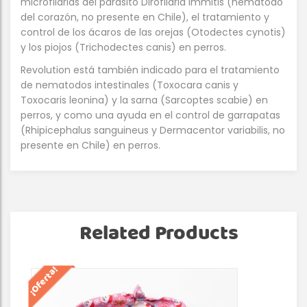
microfilarias del parásito Dirofilaria immitis (nemátodo
del corazón, no presente en Chile), el tratamiento y
control de los ácaros de las orejas (Otodectes cynotis)
y los piojos (Trichodectes canis) en perros.
Revolution está también indicado para el tratamiento
de nematodos intestinales (Toxocara canis y
Toxocaris leonina) y la sarna (Sarcoptes scabie) en
perros, y como una ayuda en el control de garrapatas
(Rhipicephalus sanguineus y Dermacentor variabilis, no
presente en Chile) en perros.
Related Products
¡Oferta!
¡Of