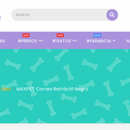
HOT
HOT
NEW
AS
#PERROS
#GATOS
#FARMACIA
N
tiles
MAXPET Correa Retráctil Negro