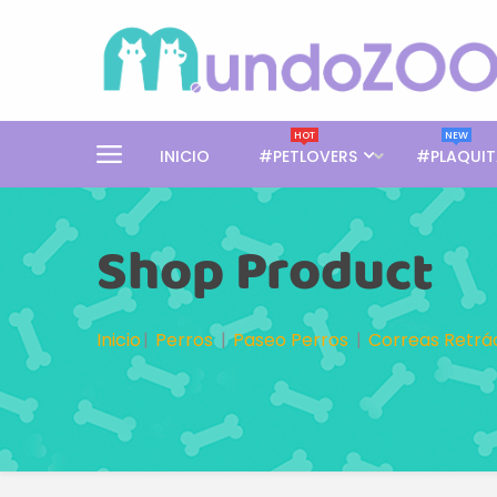
HOT
NEW
INICIO
#PETLOVERS
#PLAQUIT
Shop Product
Inicio
Perros
Paseo Perros
Correas Retrác