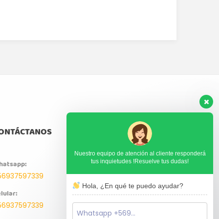
ONTÁCTANOS
Nuestro equipo de atención al cliente responderá
tus inquietudes !Resuelve tus dudas!
hatsapp:
56937597339
Hola, ¿En qué te puedo ayudar?
lular:
56937597339