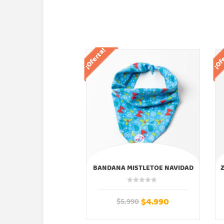
¡Oferta!
¡Of
BANDANA MISTLETOE NAVIDAD
$
4.990
$
5.990