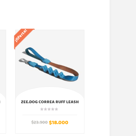
¡Oferta!
¡Oferta!
H
ZEE.DOG CORREA RUFF LEASH
ZEE.DOG ARNES 
DELTA ZEEDOG
BORDEAU ZE
$
18.000
$
13
$
23.900
$
14.990