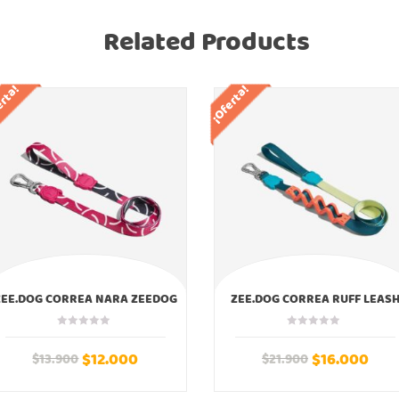
Related Products
erta!
¡Oferta!
ZEE.DOG CORREA NARA ZEEDOG
ZEE.DOG CORREA RUFF LEAS
JUMPER ZEEDOG
$
12.000
$
16.000
$
13.900
$
21.900