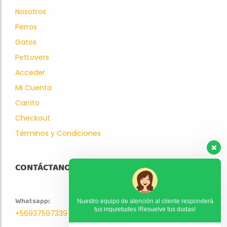
Nosotros
Perros
Gatos
PetLovers
Acceder
Mi Cuenta
Carrito
Checkout
Términos y Condiciones
CONTÁCTANOS
Whatsapp:
Nuestro equipo de atención al cliente responderá
tus inquietudes !Resuelve tus dudas!
+56937597339