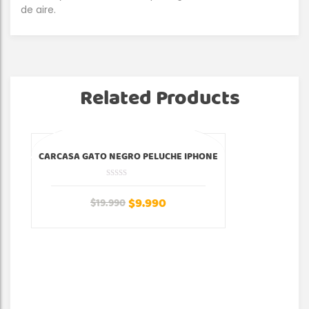
de aire.
Related Products
¡Oferta!
¡Of
CARCASA GATO NEGRO PELUCHE IPHONE
$
9.990
$
19.990