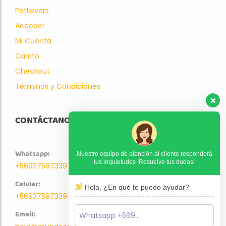
PetLovers
Acceder
Mi Cuenta
Carrito
Checkout
Términos y Condiciones
CONTÁCTANOS
Whatsapp:
Nuestro equipo de atención al cliente responderá
tus inquietudes !Resuelve tus dudas!
+56937597339
Celular:
Hola, ¿En qué te puedo ayudar?
+56937597339
Email: