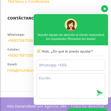
Términos y Condiciones
CONTÁCTANOS
Whatsapp:
Nuestro equipo de atención al cliente responderá
tus inquietudes !Resuelve tus dudas!
+56937597339
Celular:
Hola, ¿En qué te puedo ayudar?
+56937597339
Email:
hola@mundozoo.cl
Sitio Desarrollado por Agencia JAM - Todos los derechos