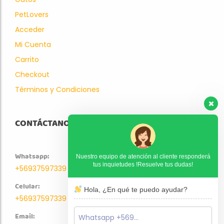
PetLovers
Acceder
Mi Cuenta
Carrito
Checkout
Términos y Condiciones
CONTÁCTANOS
Whatsapp:
Nuestro equipo de atención al cliente responderá
tus inquietudes !Resuelve tus dudas!
+56937597339
Celular:
Hola, ¿En qué te puedo ayudar?
+56937597339
Email: