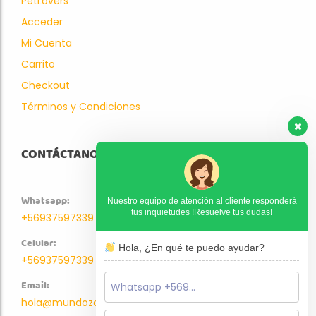
PetLovers
Acceder
Mi Cuenta
Carrito
Checkout
Términos y Condiciones
CONTÁCTANOS
Whatsapp:
Nuestro equipo de atención al cliente responderá
tus inquietudes !Resuelve tus dudas!
+56937597339
Celular:
Hola, ¿En qué te puedo ayudar?
+56937597339
Email:
hola@mundozoo.cl