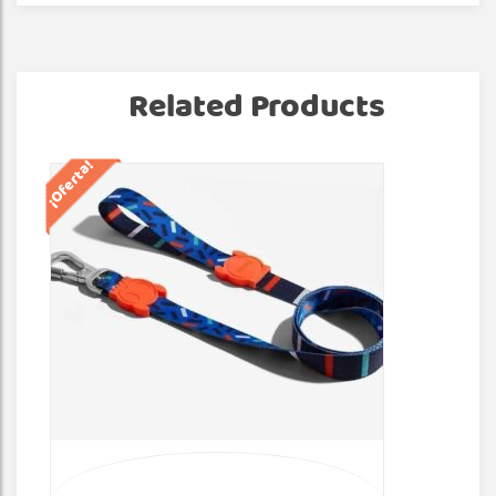
Related Products
¡Oferta!
¡Of