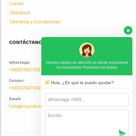
Carrito
Checkout
Términos y Condiciones
CONTÁCTANOS
Whatsapp:
Nuestro equipo de atención al cliente responderá
tus inquietudes !Resuelve tus dudas!
+56937597339
Celular:
Hola, ¿En qué te puedo ayudar?
+56937597339
Email:
hola@mundozoo.cl