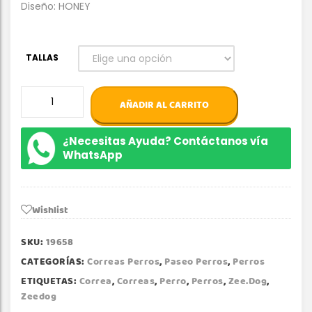
Diseño: HONEY
TALLAS
Zee.Dog
AÑADIR AL CARRITO
Correa
HONEY
Zeedog
¿Necesitas Ayuda? Contáctanos vía
cantidad
WhatsApp
Wishlist
SKU:
19658
CATEGORÍAS:
Correas Perros
,
Paseo Perros
,
Perros
ETIQUETAS:
Correa
,
Correas
,
Perro
,
Perros
,
Zee.dog
,
Zeedog