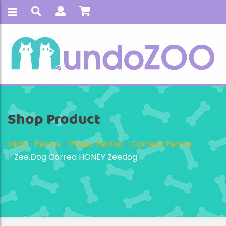
Shop Product
Inicio
Perros
Paseo Perros
Correas Perros
Zee.Dog Correa HONEY Zeedog