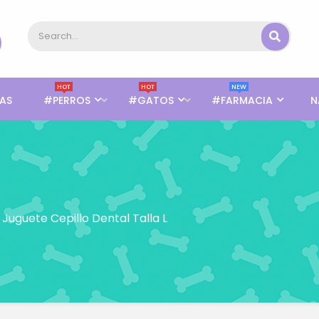
HOT
HOT
NEW
AS
#PERROS
#GATOS
#FARMACIA
N
 Juguete Cepillo Dental Talla L