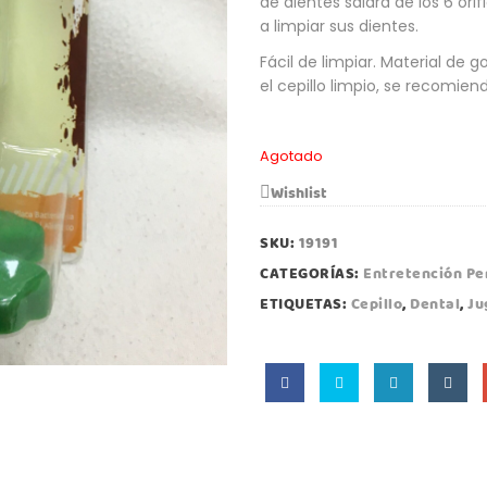
de dientes saldrá de los 6 or
a limpiar sus dientes.
Fácil de limpiar. Material de
el cepillo limpio, se recomien
Agotado
Wishlist
SKU:
19191
CATEGORÍAS:
Entretención Pe
ETIQUETAS:
Cepillo
,
Dental
,
Ju