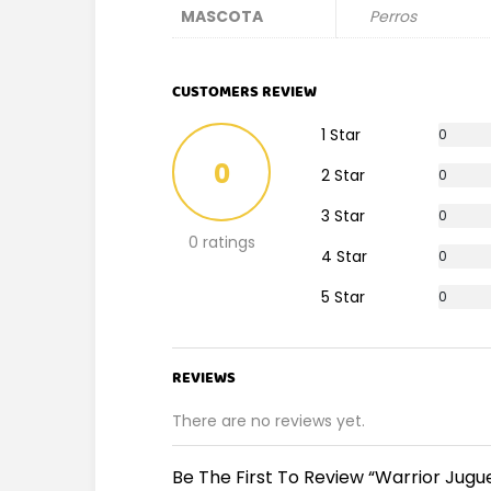
MASCOTA
Perros
CUSTOMERS REVIEW
1 Star
0
%
0
2 Star
0
%
3 Star
0
%
0 ratings
4 Star
0
%
5 Star
0
%
REVIEWS
There are no reviews yet.
Be The First To Review “Warrior Jugue