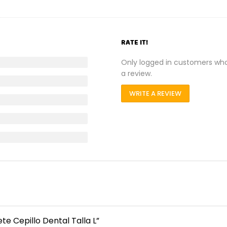
RATE IT!
Only logged in customers wh
a review.
WRITE A REVIEW
te Cepillo Dental Talla L”