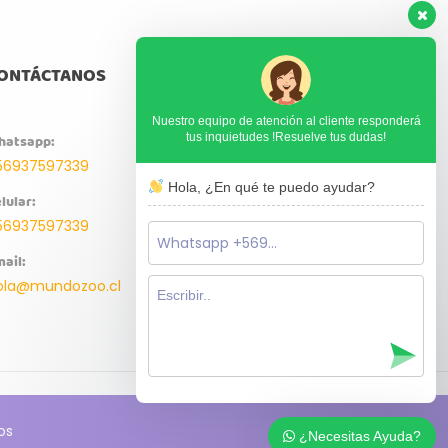
ONTÁCTANOS
Nuestro equipo de atención al cliente responderá
tus inquietudes !Resuelve tus dudas!
hatsapp:
56937597339
Hola, ¿En qué te puedo ayudar?
lular:
56937597339
ail:
ola@mundozoo.cl
os
¿Necesitas Ayuda?