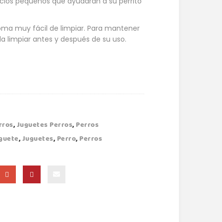
ificios pequeños que ayudarán a su perrito
 goma muy fácil de limpiar. Para mantener
da limpiar antes y después de su uso.
rros
,
Juguetes Perros
,
Perros
guete
,
Juguetes
,
Perro
,
Perros