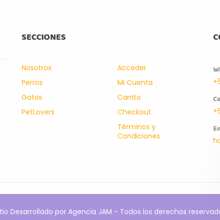
SECCIONES
C
Nosotros
Acceder
W
+
Perros
Mi Cuenta
Gatos
Carrito
Ce
+
PetLovers
Checkout
Términos y
Em
Condiciones
h
itio Desarrollado por Agencia JAM - Todos los derechos reservad