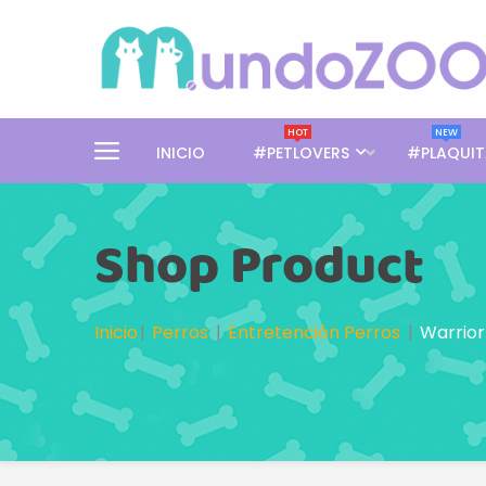
HOT
NEW
INICIO
#PETLOVERS
#PLAQUIT
Shop Product
Inicio
Perros
Entretención Perros
Warrior