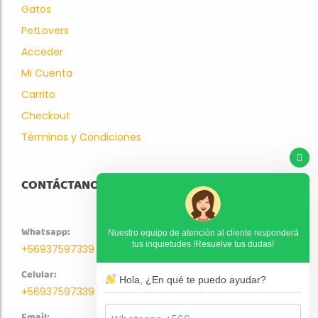
Gatos
PetLovers
Acceder
Mi Cuenta
Carrito
Checkout
Términos y Condiciones
CONTÁCTANOS
Whatsapp:
Nuestro equipo de atención al cliente responderá
tus inquietudes !Resuelve tus dudas!
+56937597339
Celular:
Hola, ¿En qué te puedo ayudar?
+56937597339
Email: