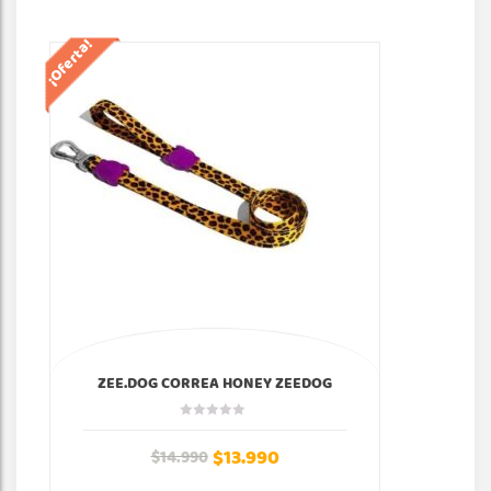
¡Oferta!
¡Of
ZEE.DOG CORREA HONEY ZEEDOG
$
13.990
$
14.990