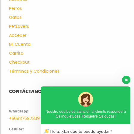
Perros
Gatos
PetLovers
Acceder
Mi Cuenta
Carrito
Checkout
Términos y Condiciones
CONTÁCTANOS
Whatsapp:
Nuestro equipo de atención al cliente responderá
tus inquietudes !Resuelve tus dudas!
+56937597339
Celular:
Hola, ¿En qué te puedo ayudar?