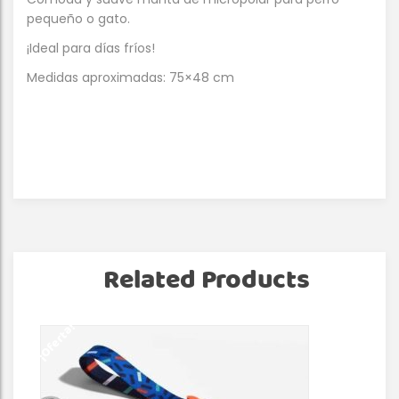
pequeño o gato.
¡Ideal para días fríos!
Medidas aproximadas: 75×48 cm
Related Products
¡Oferta!
¡Of