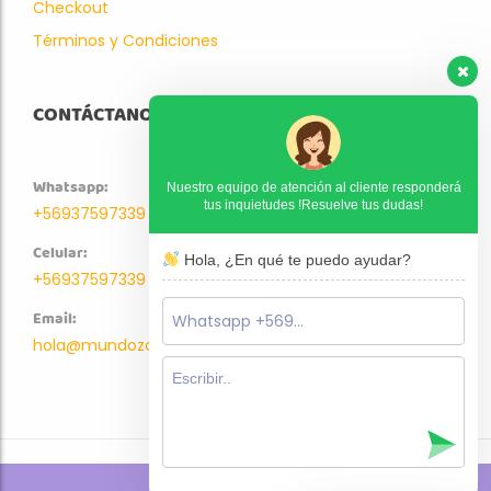
Checkout
Términos y Condiciones
CONTÁCTANOS
Whatsapp:
Nuestro equipo de atención al cliente responderá
tus inquietudes !Resuelve tus dudas!
+56937597339
Celular:
Hola, ¿En qué te puedo ayudar?
+56937597339
Email:
hola@mundozoo.cl