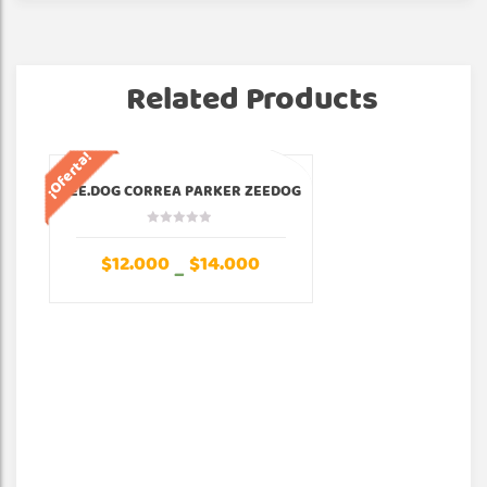
Related Products
¡Oferta!
¡Of
ZEE.DOG CORREA PARKER ZEEDOG
$
12.000
$
14.000
–