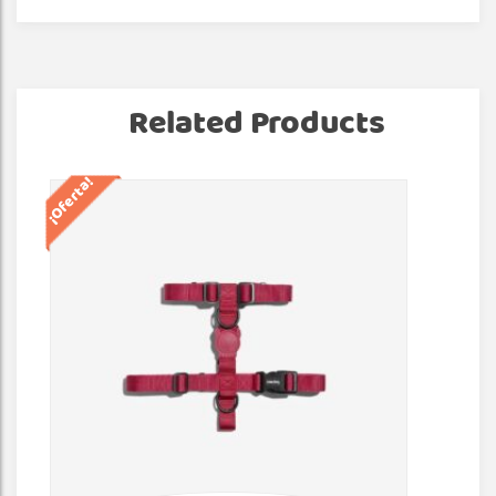
Related Products
¡Oferta!
¡Of