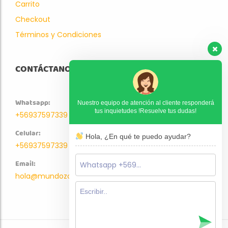
Carrito
Checkout
Términos y Condiciones
CONTÁCTANOS
Whatsapp:
Nuestro equipo de atención al cliente responderá
tus inquietudes !Resuelve tus dudas!
+56937597339
Celular:
Hola, ¿En qué te puedo ayudar?
+56937597339
Email:
hola@mundozoo.cl