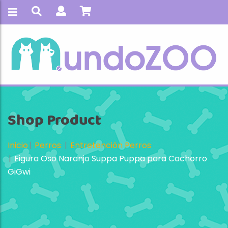
Shop Product
Inicio
Perros
Entretención Perros
Figura Oso Naranjo Suppa Puppa para Cachorro
GiGwi