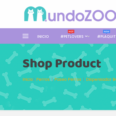
HOT
NEW
INICIO
#PETLOVERS
#PLAQUIT
Shop Product
Inicio
Perros
Paseo Perros
Dispensador B