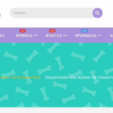
HOT
HOT
NEW
AS
#PERROS
#GATOS
#FARMACIA
N
olsas Para Desechos
Dispensador De Bolsas De Desech