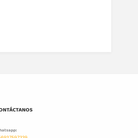
ONTÁCTANOS
hatsapp:
56937597339