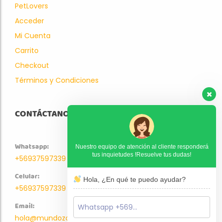
PetLovers
Acceder
Mi Cuenta
Carrito
Checkout
Términos y Condiciones
CONTÁCTANOS
Whatsapp:
Nuestro equipo de atención al cliente responderá
tus inquietudes !Resuelve tus dudas!
+56937597339
Celular:
Hola, ¿En qué te puedo ayudar?
+56937597339
Email:
hola@mundozoo.cl