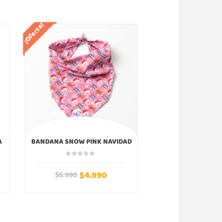
¡Oferta!
¡Oferta!
A
BANDANA SNOW PINK NAVIDAD
BANDANA MISTLET
$
4.990
$
4.
$
5.990
$
5.990