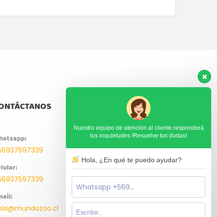
ONTÁCTANOS
Nuestro equipo de atención al cliente responderá
tus inquietudes !Resuelve tus dudas!
hatsapp:
56937597339
Hola, ¿En qué te puedo ayudar?
lular:
56937597339
ail:
ola@mundozoo.cl