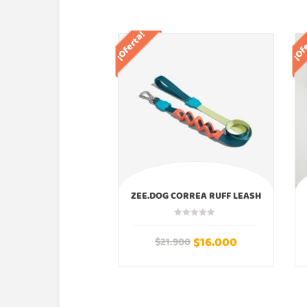
¡Oferta!
¡Of
ZEE.DOG CORREA RUFF LEASH
JUMPER ZEEDOG
$
16.000
$
21.900