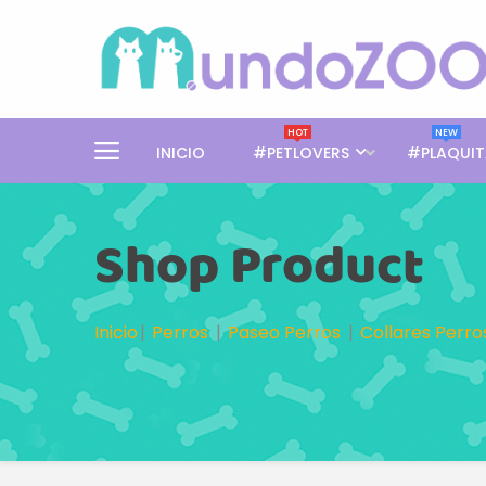
HOT
NEW
INICIO
#PETLOVERS
#PLAQUIT
Shop Product
Inicio
Perros
Paseo Perros
Collares Perro