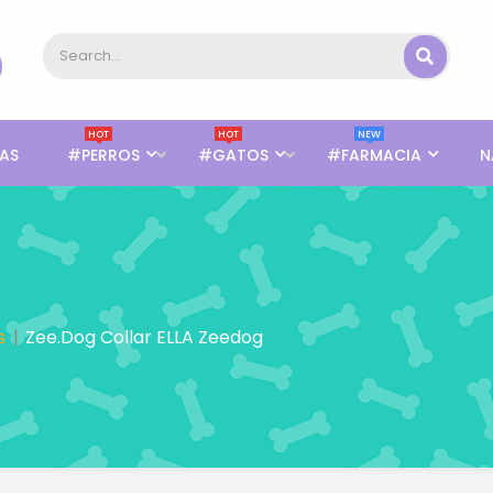
HOT
HOT
NEW
AS
#PERROS
#GATOS
#FARMACIA
N
s
Zee.Dog Collar ELLA Zeedog