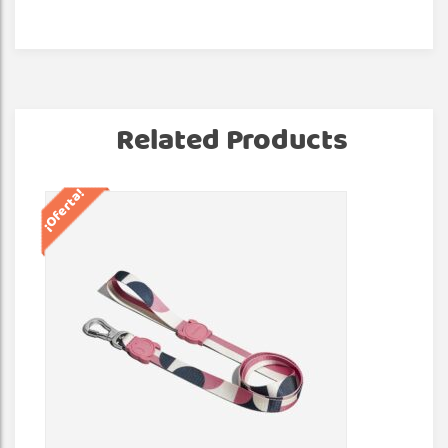
Related Products
¡Oferta!
¡Of