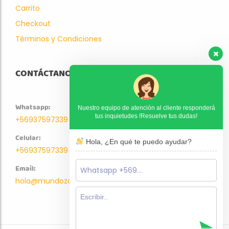
Carrito
Checkout
Términos y Condiciones
CONTÁCTANOS
Whatsapp:
Nuestro equipo de atención al cliente responderá
tus inquietudes !Resuelve tus dudas!
+56937597339
Celular:
Hola, ¿En qué te puedo ayudar?
+56937597339
Email:
hola@mundozoo.cl