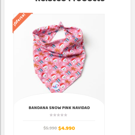
¡Oferta!
¡Of
BANDANA SNOW PINK NAVIDAD
$
4.990
$
5.990