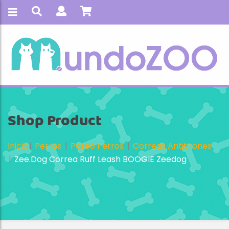
Shop Product
Inicio
Perros
Paseo Perros
Correas Antitirones
Zee.Dog Correa Ruff Leash BOOGIE Zeedog