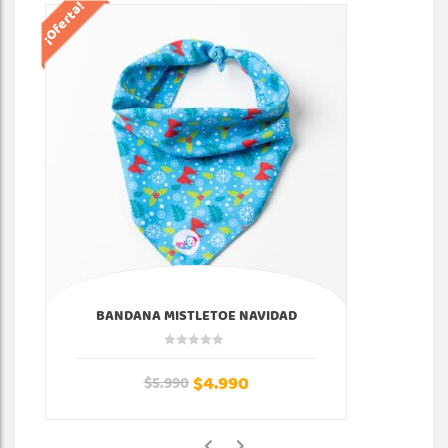
¡Oferta!
¡Of
BANDANA MISTLETOE NAVIDAD
$
4.990
$
5.990