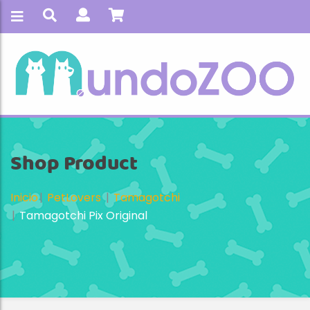
Shop Product
Inicio
PetLovers
Tamagotchi
Tamagotchi Pix Original