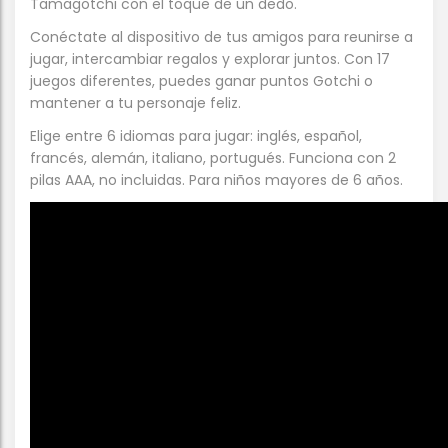
Tamagotchi con el toque de un dedo.
Conéctate al dispositivo de tus amigos para reunirse a
jugar, intercambiar regalos y explorar juntos. Con 17
juegos diferentes, puedes ganar puntos Gotchi o
mantener a tu personaje feliz.
Elige entre 6 idiomas para jugar: inglés, español,
francés, alemán, italiano, portugués. Funciona con 2
pilas AAA, no incluidas. Para niños mayores de 6 años.