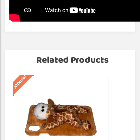
Related Products
¡Oferta!
¡Of