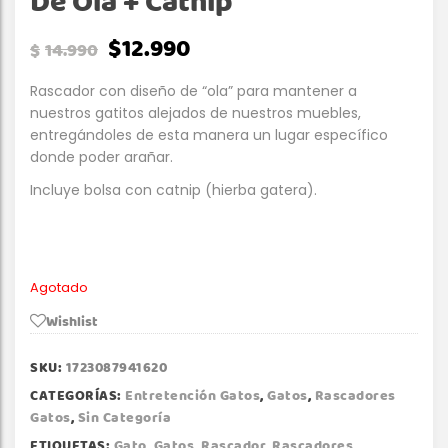
De Ola + Catnip
$
12.990
$
14.990
Rascador con diseño de “ola” para mantener a
nuestros gatitos alejados de nuestros muebles,
entregándoles de esta manera un lugar específico
donde poder arañar.
Incluye bolsa con catnip (hierba gatera).
Agotado
Wishlist
SKU:
1723087941620
CATEGORÍAS:
Entretención Gatos
,
Gatos
,
Rascadores
Gatos
,
Sin Categoría
ETIQUETAS:
Gato
,
Gatos
,
Rascador
,
Rascadores