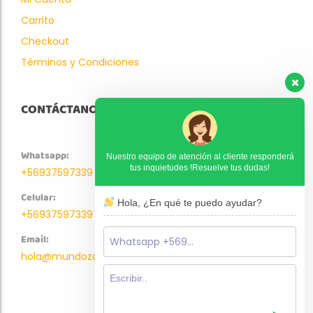
Carrito
Checkout
Términos y Condiciones
CONTÁCTANOS
Whatsapp:
Nuestro equipo de atención al cliente responderá
tus inquietudes !Resuelve tus dudas!
+56937597339
Celular:
Hola, ¿En qué te puedo ayudar?
+56937597339
Email:
hola@mundozoo.cl