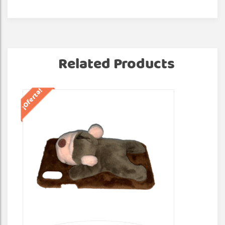
Related Products
¡Oferta!
¡Of