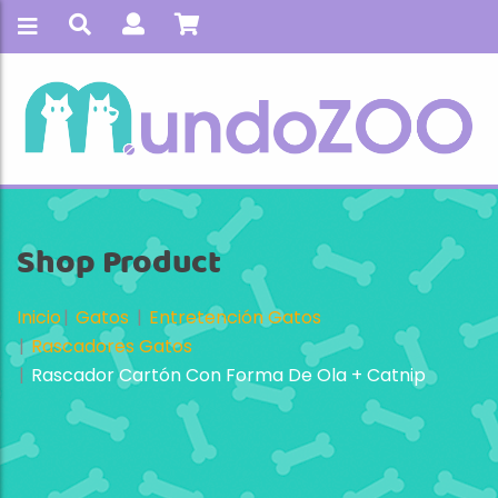
Shop Product
Inicio
Gatos
Entretención Gatos
Rascadores Gatos
Rascador Cartón Con Forma De Ola + Catnip