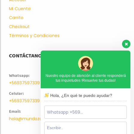
Mi Cuenta
Carrito
Checkout
Términos y Condiciones
CONTÁCTANOS
Whatsapp:
Nuestro equipo de atención al cliente responderá
tus inquietudes !Resuelve tus dudas!
+56937597339
Celular:
Hola, ¿En qué te puedo ayudar?
+56937597339
Email:
hola@mundozoo.cl