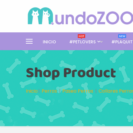
HOT
NEW
INICIO
#PETLOVERS
#PLAQUIT
Shop Product
Inicio
Perros
Paseo Perros
Collares Perro