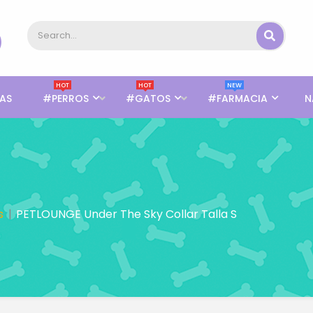
HOT
HOT
NEW
AS
#PERROS
#GATOS
#FARMACIA
N
s
PETLOUNGE Under The Sky Collar Talla S