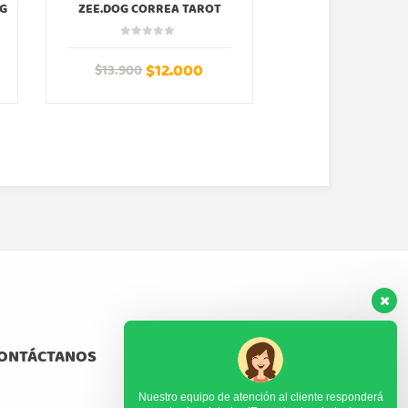
OG
ZEE.DOG CORREA TAROT
ZEE.DOG ARNES AI
ZEEDOG
PRISMA ZE
$
12.000
$
23
$
13.900
$
24.990
ONTÁCTANOS
Nuestro equipo de atención al cliente responderá