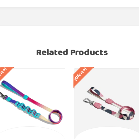
Related Products
erta!
¡Oferta!