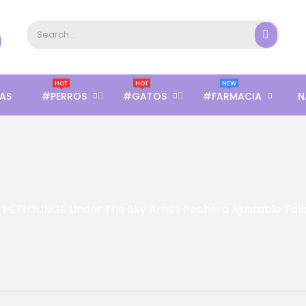
HOT
HOT
NEW
AS
#PERROS
#GATOS
#FARMACIA
N
PETLOUNGE Under The Sky Arnés Pechera Ajustable Tall