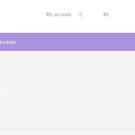
My account
$
0
AVIDAD
a S