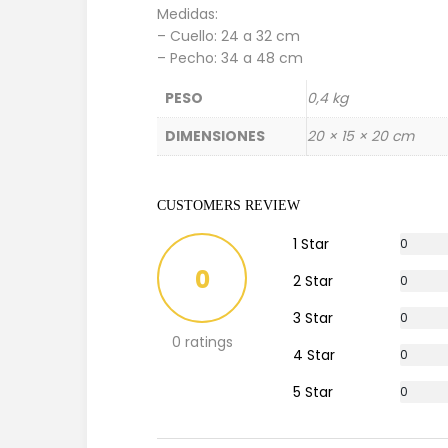
Medidas:
– Cuello: 24 a 32 cm
– Pecho: 34 a 48 cm
PESO
0,4 kg
DIMENSIONES
20 × 15 × 20 cm
CUSTOMERS REVIEW
1 Star
0
%
0
2 Star
0
%
3 Star
0
%
0 ratings
4 Star
0
%
5 Star
0
%