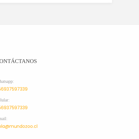
ONTÁCTANOS
atsapp:
56937597339
lular:
56937597339
ail:
ola@mundozoo.cl