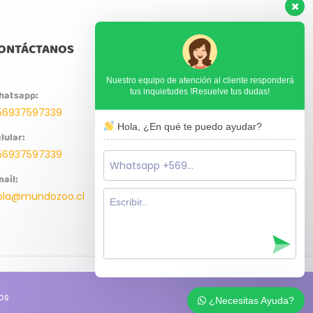
ONTÁCTANOS
Nuestro equipo de atención al cliente responderá
tus inquietudes !Resuelve tus dudas!
hatsapp:
56937597339
Hola, ¿En qué te puedo ayudar?
lular:
56937597339
ail:
ola@mundozoo.cl
os
¿Necesitas Ayuda?