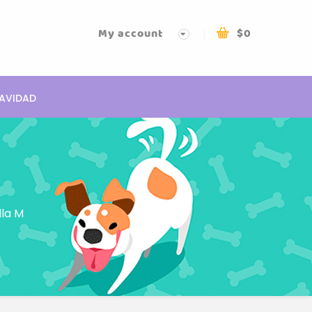
My account
$
0
AVIDAD
lla M