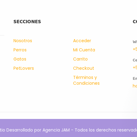
SECCIONES
C
Nosotros
Acceder
W
+
Perros
Mi Cuenta
Gatos
Carrito
Ce
+
PetLovers
Checkout
Términos y
Em
Condiciones
h
itio Desarrollado por Agencia JAM - Todos los derechos reservad