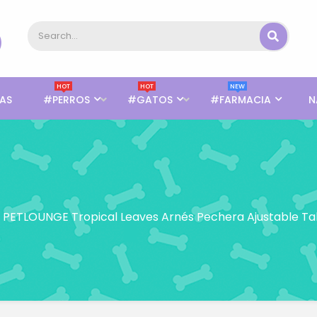
HOT
HOT
NEW
AS
#PERROS
#GATOS
#FARMACIA
N
PETLOUNGE Tropical Leaves Arnés Pechera Ajustable Ta