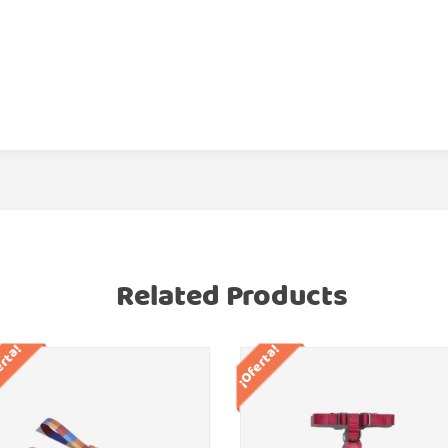
Related Products
erta!
¡Oferta!