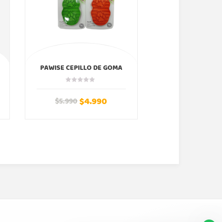
PAWISE CEPILLO DE GOMA
ZEE.DOG CORREA
ZEEDOG
$
4.990
$
13
$
5.990
$
14.990