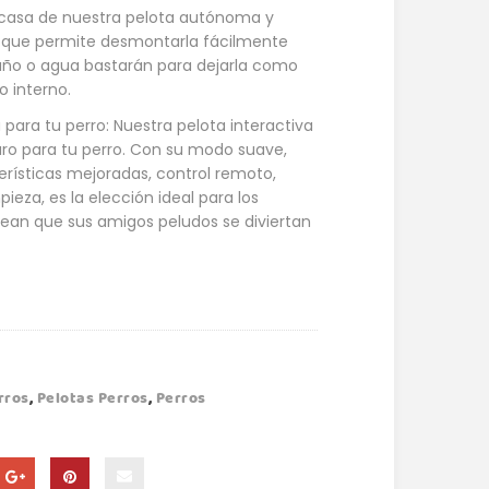
casa de nuestra pelota autónoma y
lo que permite desmontarla fácilmente
paño o agua bastarán para dejarla como
 interno.
 para tu perro: Nuestra pelota interactiva
uro para tu perro. Con su modo suave,
erísticas mejoradas, control remoto,
mpieza, es la elección ideal para los
an que sus amigos peludos se diviertan
rros
,
Pelotas Perros
,
Perros