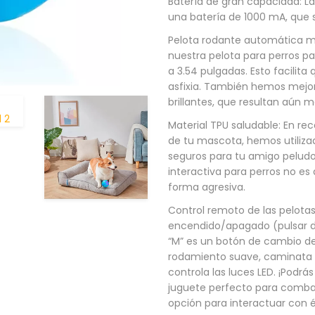
Batería de gran capacidad: L
una batería de 1000 mA, que s
Pelota rodante automática m
nuestra pelota para perros 
a 3.54 pulgadas. Esto facilita 
asfixia. También hemos mejo
brillantes, que resultan aún 
Material TPU saludable: En re
de tu mascota, hemos utiliza
seguros para tu amigo peludo
interactiva para perros no e
forma agresiva.
Control remoto de las pelota
encendido/apagado (pulsar du
“M” es un botón de cambio d
rodamiento suave, caminata l
controla las luces LED. ¡Podrás
juguete perfecto para combati
opción para interactuar con é