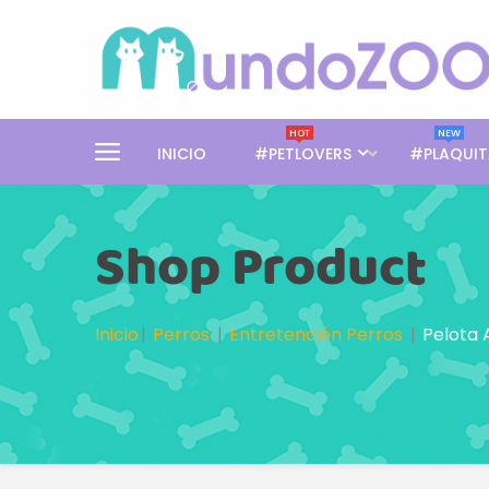
HOT
NEW
INICIO
#PETLOVERS
#PLAQUIT
Shop Product
Inicio
Perros
Entretención Perros
Pelota 