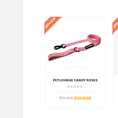
¡Oferta!
¡Of
PETLOUNGE CANDY ROSES
CORREA
$
10.000
$
13.900