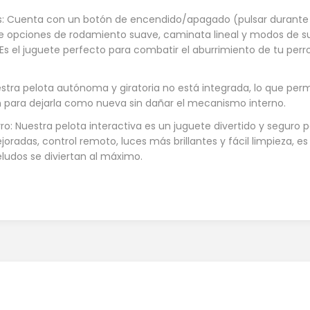
os: Cuenta con un botón de encendido/apagado (pulsar durante u
opciones de rodamiento suave, caminata lineal y modos de sueñ
! Es el juguete perfecto para combatir el aburrimiento de tu perr
tra pelota autónoma y giratoria no está integrada, lo que per
n para dejarla como nueva sin dañar el mecanismo interno.
rro: Nuestra pelota interactiva es un juguete divertido y seguro
oradas, control remoto, luces más brillantes y fácil limpieza, es
udos se diviertan al máximo.