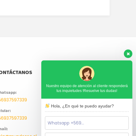
ONTÁCTANOS
Nuestro equipo de atención al cliente responderá
tus inquietudes !Resuelve tus dudas!
hatsapp:
56937597339
Hola, ¿En qué te puedo ayudar?
lular:
56937597339
ail: