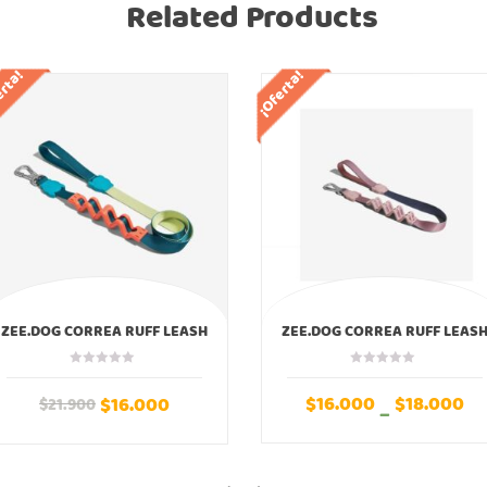
Related Products
erta!
¡Oferta!
ZEE.DOG CORREA RUFF LEASH
ZEE.DOG CORREA RUFF LEAS
JUMPER ZEEDOG
FOLK ZEEDOG
$
16.000
$
18.000
$
16.000
$
21.900
–