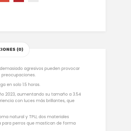
IONES (0)
s demasiado agresivos pueden provocar
n preocupaciones.
a en solo 1.5 horas.
 año 2023, aumentando su tamaño a 3.54
riencia con luces más brillantes, que
oma natural y TPU, dos materiales
da para perros que mastican de forma