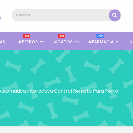
HOT
HOT
NEW
AS
#PERROS
#GATOS
#FARMACIA
N
Automática Interactiva Control Remoto Para Perro