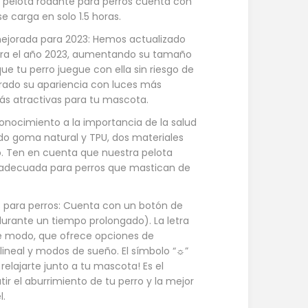
a pelota rodante para perros cuenta con
e carga en solo 1.5 horas.
ejorada para 2023: Hemos actualizado
para el año 2023, aumentando su tamaño
que tu perro juegue con ella sin riesgo de
rado su apariencia con luces más
más atractivas para tu mascota.
conocimiento a la importancia de la salud
do goma natural y TPU, dos materiales
. Ten en cuenta que nuestra pelota
s adecuada para perros que mastican de
s para perros: Cuenta con un botón de
rante un tiempo prolongado). La letra
e modo, que ofrece opciones de
ineal y modos de sueño. El símbolo “☼”
 relajarte junto a tu mascota! Es el
r el aburrimiento de tu perro y la mejor
l.