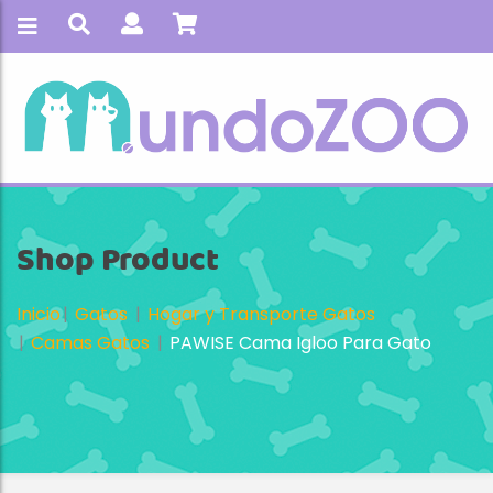
Shop Product
Inicio
Gatos
Hogar y Transporte Gatos
Camas Gatos
PAWISE Cama Igloo Para Gato