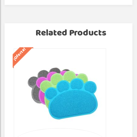
Related Products
¡Oferta!
¡Of