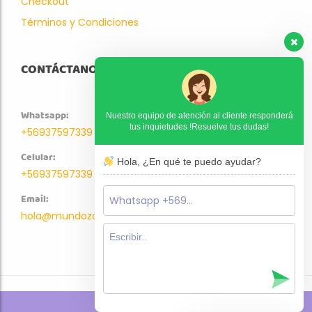
Checkout
Términos y Condiciones
CONTÁCTANOS
Whatsapp:
Nuestro equipo de atención al cliente responderá
tus inquietudes !Resuelve tus dudas!
+56937597339
Celular:
Hola, ¿En qué te puedo ayudar?
+56937597339
Email:
hola@mundozoo.cl