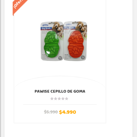
¡Oferta!
¡Of
PAWISE CEPILLO DE GOMA
$
4.990
$
5.990