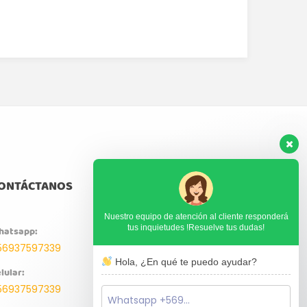
ONTÁCTANOS
Nuestro equipo de atención al cliente responderá
tus inquietudes !Resuelve tus dudas!
hatsapp:
56937597339
Hola, ¿En qué te puedo ayudar?
lular:
56937597339