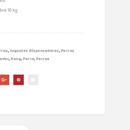
rio
bre 16 kg
rros
,
Juguetes Dispensadores
,
Perros
ador
,
Kong
,
Perro
,
Perros