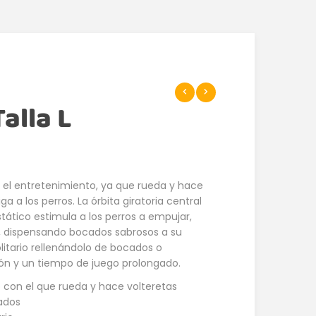
alla L
 el entretenimiento, ya que rueda y hace
riga a los perros. La órbita giratoria central
estático estimula a los perros a empujar,
ro, dispensando bocados sabrosos a su
olitario rellenándolo de bocados o
ón y un tiempo de juego prolongado.
 con el que rueda y hace volteretas
ados