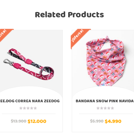
Related Products
erta!
¡Oferta!
ZEE.DOG CORREA NARA ZEEDOG
BANDANA SNOW PINK NAVIDA
$
12.000
$
4.990
$
13.900
$
5.990