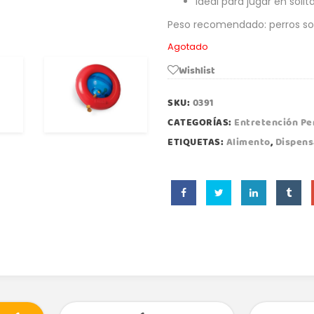
Ideal para jugar en solita
Peso recomendado: perros so
Agotado
Wishlist
SKU:
0391
CATEGORÍAS:
Entretención Pe
ETIQUETAS:
Alimento
,
Dispens