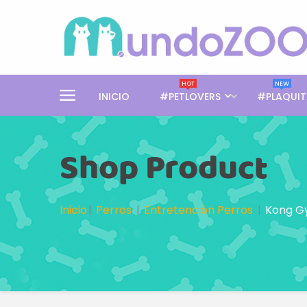
HOT
NEW
INICIO
#PETLOVERS
#PLAQUIT
Shop Product
Inicio
Perros
Entretención Perros
Kong Gy