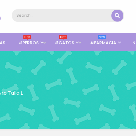
HOT
HOT
NEW
AS
#PERROS
#GATOS
#FARMACIA
N
ro Talla L