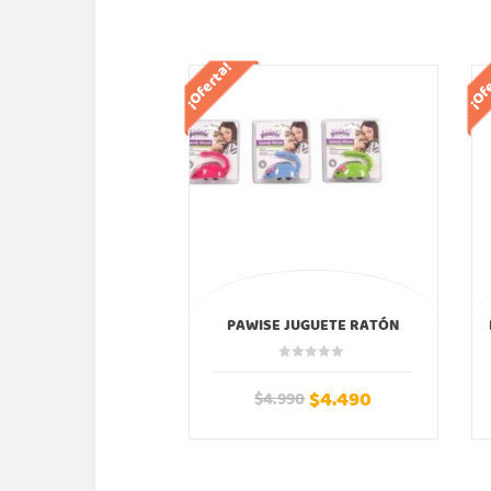
¡Oferta!
¡Of
PAWISE JUGUETE RATÓN
RÁPIDO COLORES
$
4.490
$
4.990