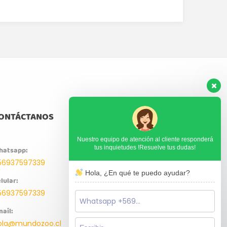
ONTÁCTANOS
Nuestro equipo de atención al cliente responderá
tus inquietudes !Resuelve tus dudas!
hatsapp:
56937597339
Hola, ¿En qué te puedo ayudar?
lular:
56937597339
ail:
ola@mundozoo.cl