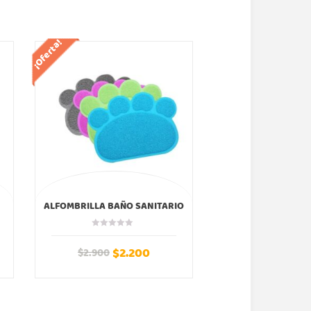
¡Oferta!
¡Oferta!
ALFOMBRILLA BAÑO SANITARIO
CARCASA JIRAFA C
COLORES
IPHONE
$
2.200
$
9
$
2.900
$
19.990