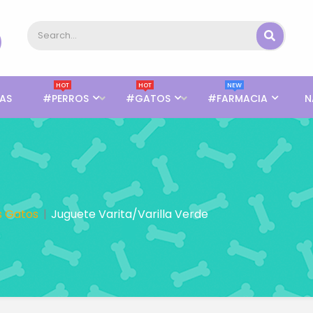
HOT
HOT
NEW
AS
#PERROS
#GATOS
#FARMACIA
N
s Gatos
Juguete Varita/Varilla Verde