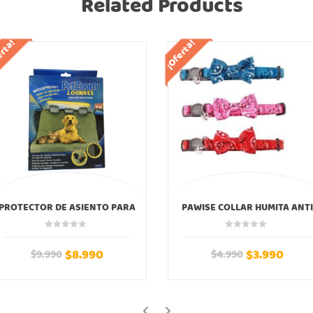
Related Products
erta!
¡Oferta!
PROTECTOR DE ASIENTO PARA
PAWISE COLLAR HUMITA ANTI
AUTOS
AHORQUE COLORES
$
8.990
$
3.990
$
9.990
$
4.990