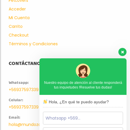
PetLovers
Acceder
Mi Cuenta
Carrito
Checkout
Términos y Condiciones
CONTÁCTANOS
Whatsapp:
Nuestro equipo de atención al cliente responderá
tus inquietudes !Resuelve tus dudas!
+56937597339
Celular:
Hola, ¿En qué te puedo ayudar?
+56937597339
Email:
hola@mundozoo.cl