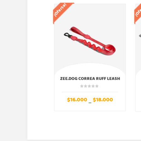
¡Oferta!
¡Of
ZEE.DOG CORREA RUFF LEASH
NEON CORAL ZEEDOG
$
16.000
$
18.000
–