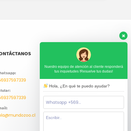
ONTÁCTANOS
Nuestro equipo de atención al cliente responderá
tus inquietudes !Resuelve tus dudas!
hatsapp:
56937597339
Hola, ¿En qué te puedo ayudar?
lular:
56937597339
ail:
ola@mundozoo.cl