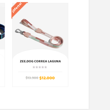
¡Oferta!
¡Oferta!
ZEE.DOG CORREA LAGUNA
ZEE.DOG CORREA N
ZEEDOG
$
12.000
$
12
$
13.900
$
13.900