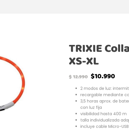
TRIXIE Coll
XS-XL
$
10.990
$
12.990
2 modos de luz: intermit
recargable mediante ca
3,5 horas aprox. de bater
con luz fija
visibilidad hasta 400 m
talla individualizada ad
incluye cable Micro-USB