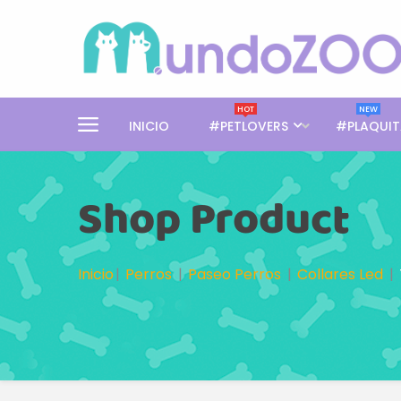
HOT
NEW
INICIO
#PETLOVERS
#PLAQUIT
Shop Product
Inicio
Perros
Paseo Perros
Collares Led