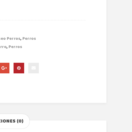
seo Perros
,
Perros
rro
,
Perros
IONES (0)