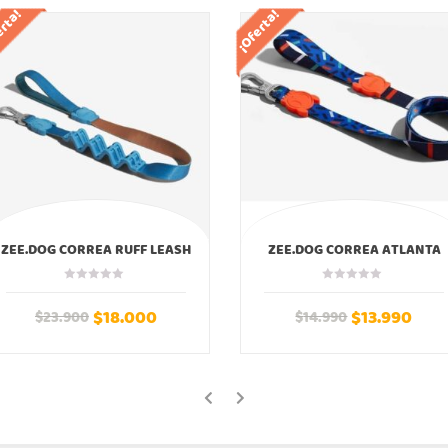
erta!
¡Oferta!
ZEE.DOG CORREA RUFF LEASH
ZEE.DOG CORREA ATLANTA
DELTA ZEEDOG
ZEEDOG
$
18.000
$
13.990
$
23.900
$
14.990