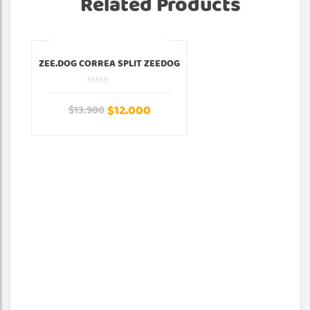
Related Products
¡Oferta!
¡Of
ZEE.DOG CORREA SPLIT ZEEDOG
$
12.000
$
13.900