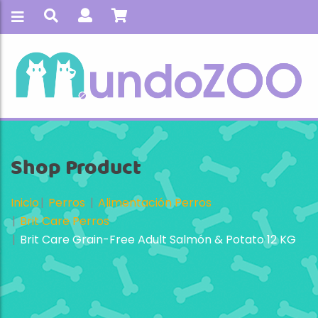
Shop Product
Inicio
Perros
Alimentación Perros
Brit Care Perros
Brit Care Grain-Free Adult Salmón & Potato 12 KG