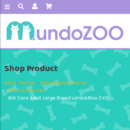
Shop Product
Inicio
Perros
Alimentación Perros
Brit Care Perros
Brit Care Adult Large Breed Lamb&Rice 3 KG