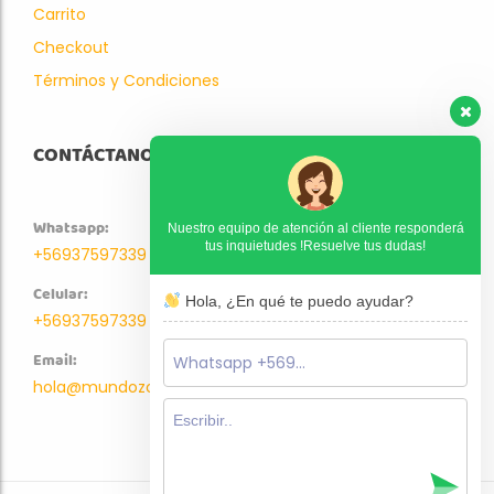
Carrito
Checkout
Términos y Condiciones
CONTÁCTANOS
Whatsapp:
Nuestro equipo de atención al cliente responderá
tus inquietudes !Resuelve tus dudas!
+56937597339
Celular:
Hola, ¿En qué te puedo ayudar?
+56937597339
Email:
hola@mundozoo.cl