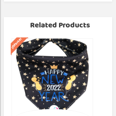
Related Products
¡Oferta!
¡Of