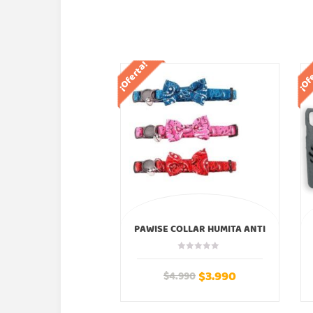
¡Oferta!
¡Of
PAWISE COLLAR HUMITA ANTI
AHORQUE COLORES
$
3.990
$
4.990