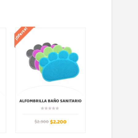
¡Oferta!
¡Oferta!
ALFOMBRILLA BAÑO SANITARIO
CARCASA GATO
COLORES
PELUCHE IP
$
2.200
$
9
$
2.900
$
19.990