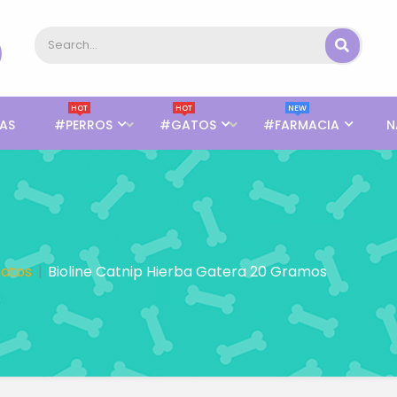
HOT
HOT
NEW
AS
#PERROS
#GATOS
#FARMACIA
N
Gatos
Bioline Catnip Hierba Gatera 20 Gramos