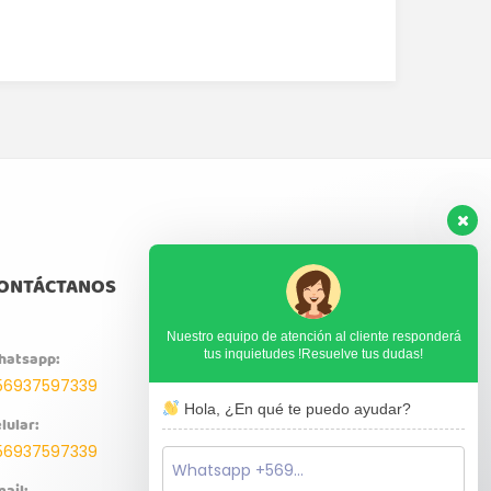
ONTÁCTANOS
Nuestro equipo de atención al cliente responderá
tus inquietudes !Resuelve tus dudas!
hatsapp:
56937597339
Hola, ¿En qué te puedo ayudar?
lular:
56937597339