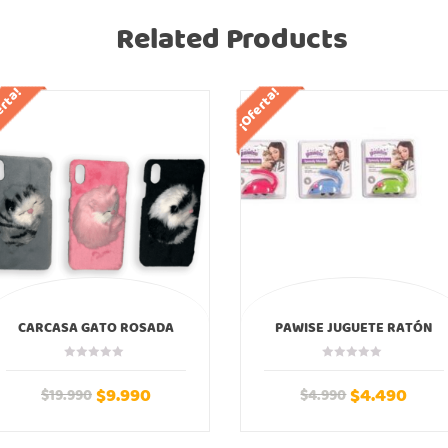
Related Products
erta!
¡Oferta!
CARCASA GATO ROSADA
PAWISE JUGUETE RATÓN
PELUCHE IPHONE
RÁPIDO COLORES
$
9.990
$
4.490
$
19.990
$
4.990