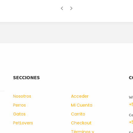
SECCIONES
C
Nosotros
Acceder
W
+
Perros
Mi Cuenta
Gatos
Carrito
Ce
+
PetLovers
Checkout
Términos y