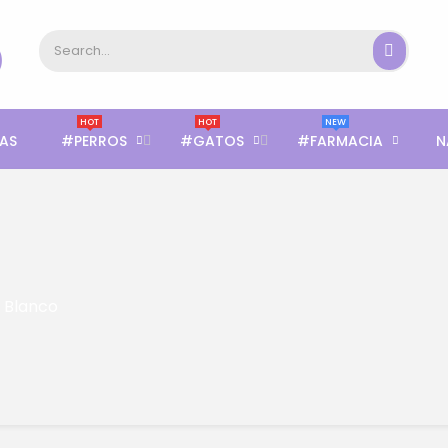
HOT
HOT
NEW
AS
#PERROS
#GATOS
#FARMACIA
N
 Blanco