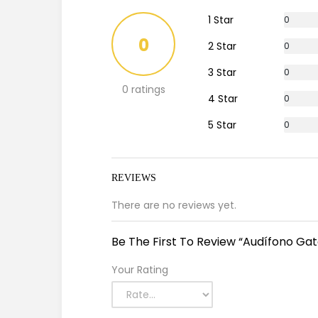
1 Star
0
%
0
2 Star
0
%
3 Star
0
%
0 ratings
4 Star
0
%
5 Star
0
%
REVIEWS
There are no reviews yet.
Be The First To Review “Audífono Ga
Your Rating