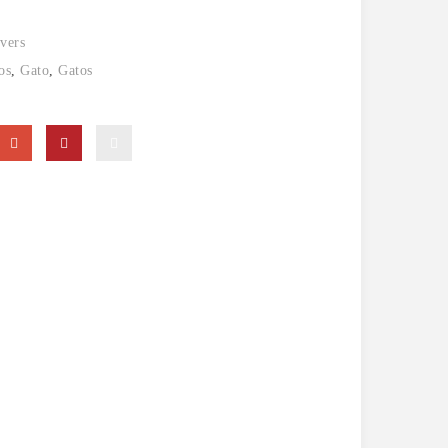
vers
os
,
Gato
,
Gatos