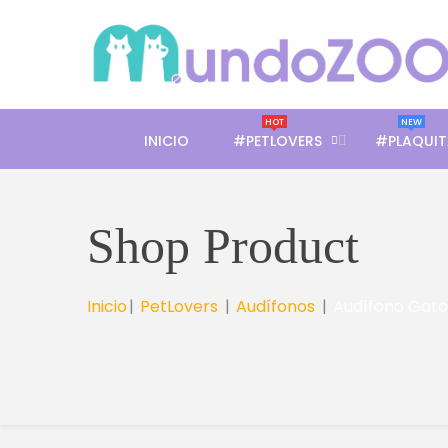
HOT
NEW
INICIO
#PETLOVERS
#PLAQUIT
Shop Product
Inicio
PetLovers
Audífonos
Audífono Gato