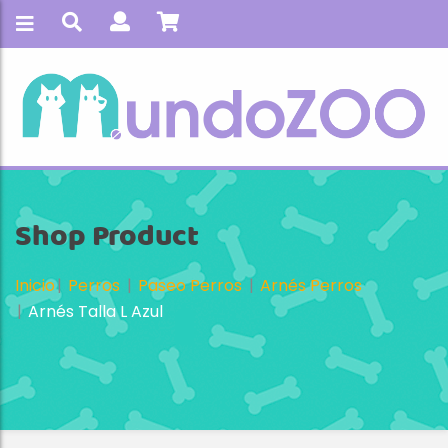
Shop Product
Inicio
Perros
Paseo Perros
Arnés Perros
Arnés Talla L Azul