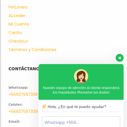
PetLovers
Acceder
Mi Cuenta
Carrito
Checkout
Términos y Condiciones
CONTÁCTANOS
Whatsapp:
Nuestro equipo de atención al cliente responderá
tus inquietudes !Resuelve tus dudas!
+56937597339
Celular:
Hola, ¿En qué te puedo ayudar?
+56937597339
Email: