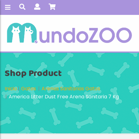
Shop Product
Inicio
Gatos
Arenas Sanitarias Gatos
America Litter Dust Free Arena Sanitaria 7 Kg