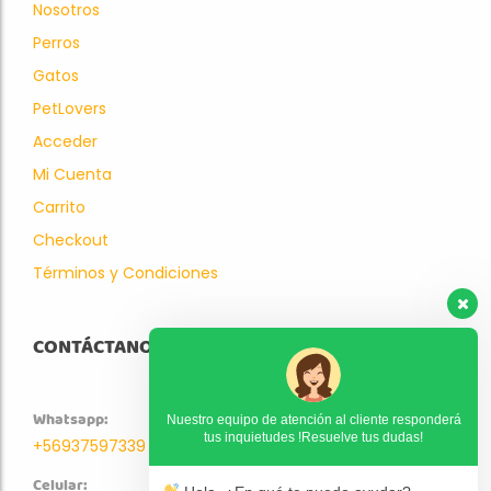
Nosotros
Perros
Gatos
PetLovers
Acceder
Mi Cuenta
Carrito
Checkout
Términos y Condiciones
CONTÁCTANOS
Whatsapp:
Nuestro equipo de atención al cliente responderá
tus inquietudes !Resuelve tus dudas!
+56937597339
Celular: