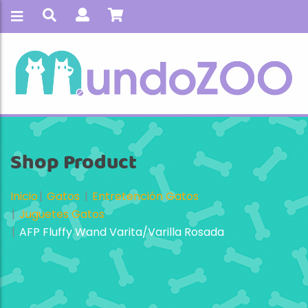
Shop Product
Inicio
Gatos
Entretención Gatos
Juguetes Gatos
AFP Fluffy Wand Varita/Varilla Rosada