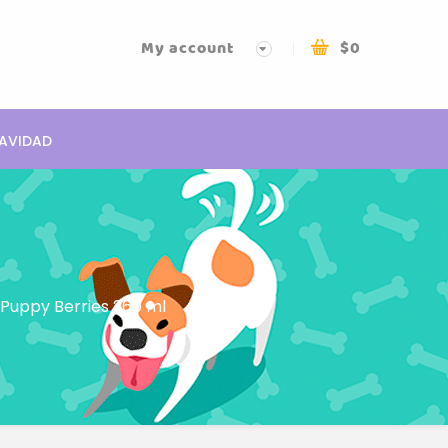
My account
$
0
AVIDAD
Puppy Berries 260 ml