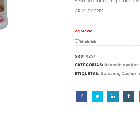
– Sin colorantes ni parabenos
CRUELTY FREE.
Agotado
Wishlist
SKU:
0257
CATEGORÍAS:
Acondicionador 
ETIQUETAS:
Balsamo
,
Cachorr