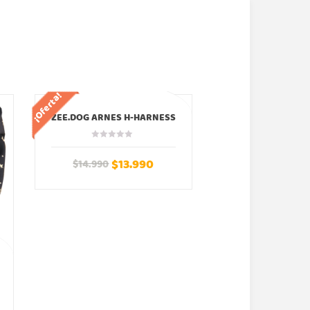
¡Oferta!
¡Oferta!
ZEE.DOG ARNES H-HARNESS
BORDEAU ZEEDOG
$
13.990
$
14.990
ZEE.DOG ARNES AI
LAGUNA ZE
$
17
$
21.900