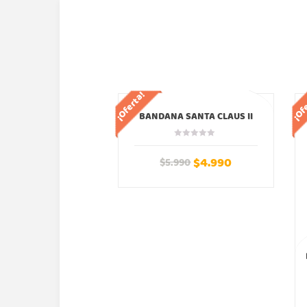
¡Oferta!
¡Of
BANDANA SANTA CLAUS II
NAVIDAD
$
4.990
$
5.990