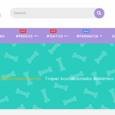
HOT
HOT
NEW
AS
#PERROS
#GATOS
#FARMACIA
N
ondicionador Perros
Traper Acondicionador Balsámico 