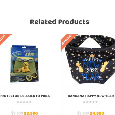
Related Products
erta!
¡Oferta!
PROTECTOR DE ASIENTO PARA
BANDANA HAPPY NEW YEAR
AUTOS
2022 AÑO NUEVO
$
8.990
$
4.990
$
9.990
$
5.990