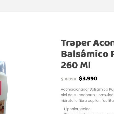
Traper Aco
Balsámico 
260 Ml
$
3.990
$
4.990
Acondicionador Balsámico Pup
piel de su cachorro. Formulad
hidrata la fibra capilar, facil
– Hipoalergénico.