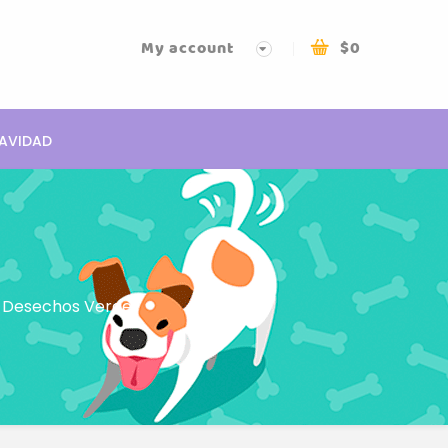
My account
$
0
AVIDAD
e Desechos Verde