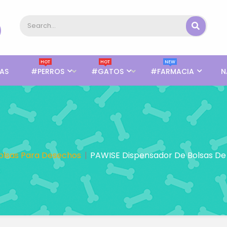
HOT
HOT
NEW
AS
#PERROS
#GATOS
#FARMACIA
N
olsas Para Desechos
PAWISE Dispensador De Bolsas D