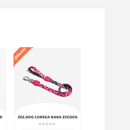
¡Oferta!
¡Oferta!
D
ZEE.DOG CORREA NARA ZEEDOG
ZEE.DOG CORREA
ZEEDOG