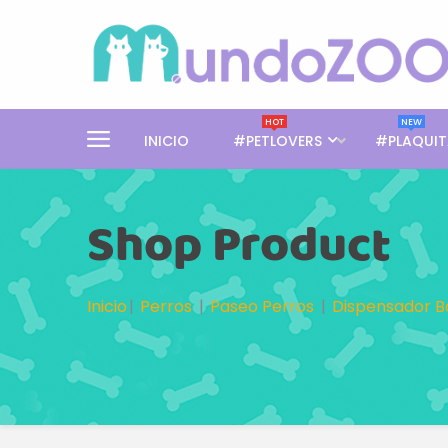
HOT
NEW
INICIO
#PETLOVERS
#PLAQUIT
Shop Product
Inicio
Perros
Paseo Perros
Dispensador B