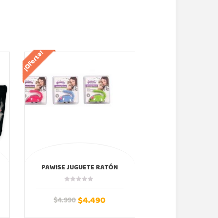
¡Oferta!
¡Oferta!
PAWISE JUGUETE RATÓN
CARCASA GATO
RÁPIDO COLORES
PELUCHE IP
$
4.490
$
9
$
4.990
$
19.990