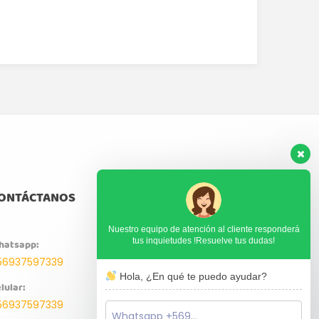
ONTÁCTANOS
Nuestro equipo de atención al cliente responderá
tus inquietudes !Resuelve tus dudas!
hatsapp:
56937597339
Hola, ¿En qué te puedo ayudar?
lular:
56937597339