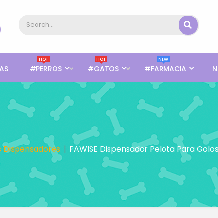
HOT
HOT
NEW
AS
#PERROS
#GATOS
#FARMACIA
N
s Dispensadores
PAWISE Dispensador Pelota Para Golos