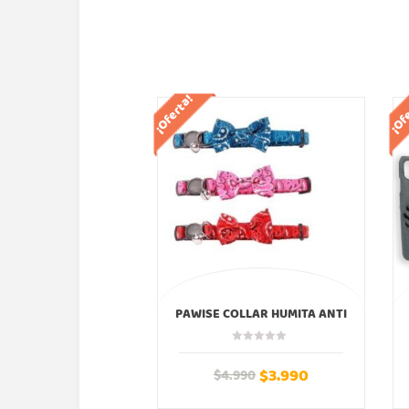
¡Oferta!
¡Of
PAWISE COLLAR HUMITA ANTI
AHORQUE COLORES
$
3.990
$
4.990