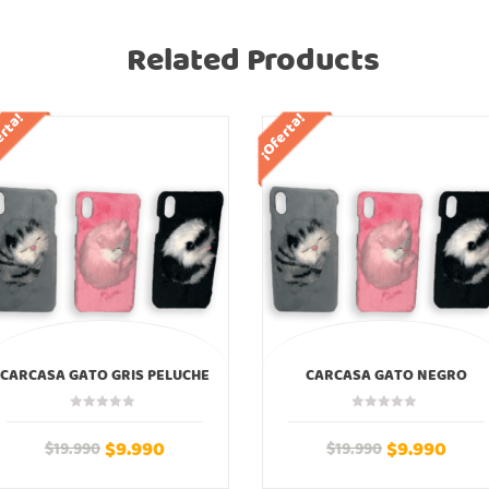
Related Products
erta!
¡Oferta!
CARCASA GATO GRIS PELUCHE
CARCASA GATO NEGRO
IPHONE
PELUCHE IPHONE
$
9.990
$
9.990
$
19.990
$
19.990