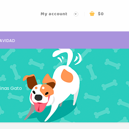
My account
$
0
AVIDAD
inas Gato