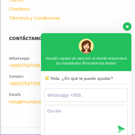
Checkout
Términos y Condiciones
CONTÁCTANOS
Whatsapp:
Nuestro equipo de atención al cliente responderá
tus inquietudes !Resuelve tus dudas!
+56937597339
Celular:
Hola, ¿En qué te puedo ayudar?
+56937597339
Email:
hola@mundozoo.cl