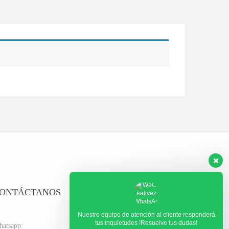
ONTÁCTANOS
Nuestro equipo de atención al cliente responderá
tus inquietudes !Resuelve tus dudas!
atsapp: