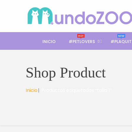
HOT
NEW
INICIO
#PETLOVERS
#PLAQUIT
Shop Product
Inicio
Productos etiquetados “talla 1”