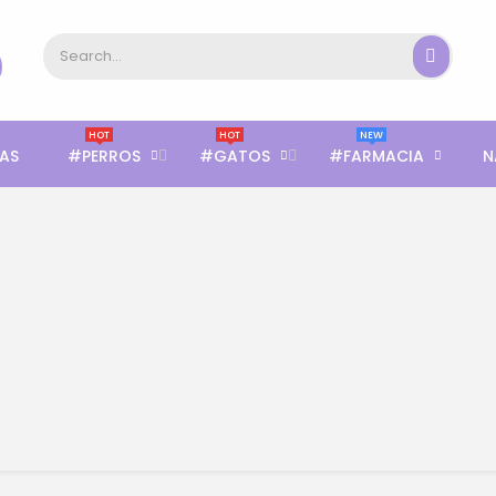
HOT
HOT
NEW
AS
#PERROS
#GATOS
#FARMACIA
N