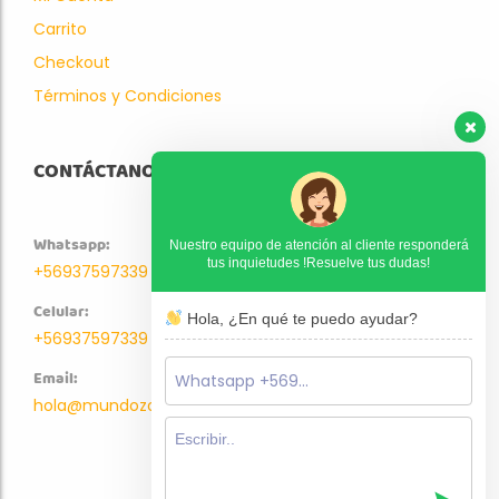
Carrito
Checkout
Términos y Condiciones
CONTÁCTANOS
Whatsapp:
Nuestro equipo de atención al cliente responderá
tus inquietudes !Resuelve tus dudas!
+56937597339
Celular:
Hola, ¿En qué te puedo ayudar?
+56937597339
Email:
hola@mundozoo.cl