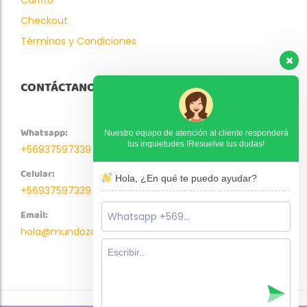
Checkout
Términos y Condiciones
CONTÁCTANOS
Whatsapp:
Nuestro equipo de atención al cliente responderá
tus inquietudes !Resuelve tus dudas!
+56937597339
Celular:
Hola, ¿En qué te puedo ayudar?
+56937597339
Email:
hola@mundozoo.cl